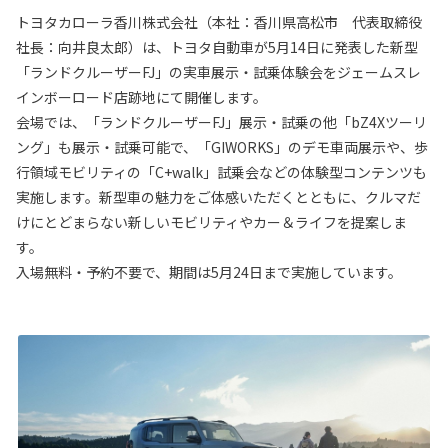
トヨタカローラ香川株式会社（本社：香川県高松市 代表取締役
社長：向井良太郎）は、トヨタ自動車が
5月14日に発表した新型
「ランドクルーザーFJ」の実車展示・試乗体験会をジェームスレ
インボーロード店跡地にて開催します。
会場では
、「ランドクルーザー
FJ
」展示・試乗の他
「bZ4Xツーリ
ング」も展示・試乗可能で、
「
GIWORKS」のデモ車両展示や、歩
行領域モビリティの「C+walk」試乗会などの体験型コンテンツも
実施します。新型車の魅力をご体感いただくとともに、クルマだ
けにとどまらない新しいモビリティやカー＆ライフを提案しま
す。
入場無料・予約不要で、期間は
5
月
24
日まで実施しています。