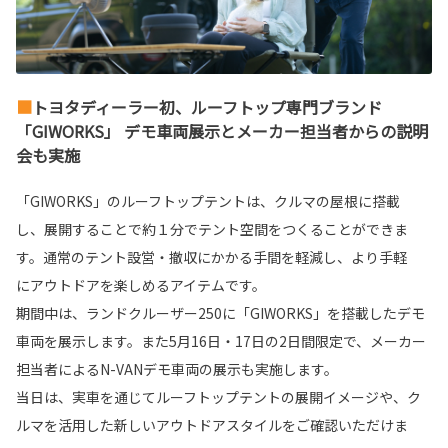
■
トヨタディーラー初、
ルーフトップ専門ブランド
「
GIWORKS
」 デモ車両展示とメーカー担当者からの説明
会も実施
「
GIWORKS
」のルーフトップテントは、クルマの屋根に搭載
し、
展開することで約１分でテント空間をつくることができま
す。
通常のテント設営・撤収にかかる手間を軽減し、より手軽
に
アウトドアを楽しめるアイテムです。
期間中は、ランドクルーザー
250
に「
GIWORKS
」を搭載した
デモ
車両を展示します。また
5
月
16
日・
17
日の
2
日間限定で、
メーカー
担当者による
N-VAN
デモ車両の展示も実施します。
当日は、実車を通じてルーフトップテントの展開イメージや、
ク
ルマを活用した新しいアウトドアスタイルをご確認いただ
けま