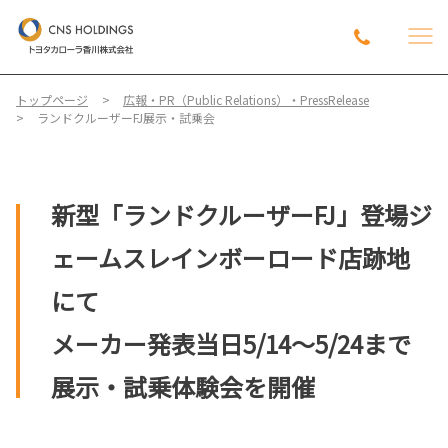
トップページ
広報・PR（Public Relations）・PressRelease
ランドクルーザーFJ展示・試乗会
新型「ランドクルーザー
FJ
」登場
ジ
ェームスレインボーロード店跡地
にて
メーカー発表当日
5/14
～
5/24
まで
展示・試乗体験会を開催