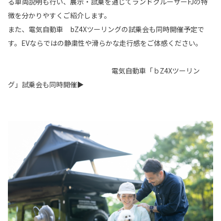
る車両説明も行い、展示・試乗を通じてランドクルーザー
FJ
の特
徴を分かりやすくご紹介します。
また、電気自動車
bZ4X
ツーリングの試乗会も同時開催予定で
す。
EV
ならではの静粛性や滑らかな
走行感をご体感ください。
電気自動車「ｂZ4Xツーリン
グ」試乗会も同時開催▶