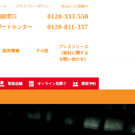
ール
プライバシーポリシー
SDGsへの取組み
0120-333-550
相談窓口
0120-811-337
ポートセンター
プレスリリース
採用情報
その他
（取材に関する
お問い合わせ）
取扱店舗
オンライン見積り
商談予約