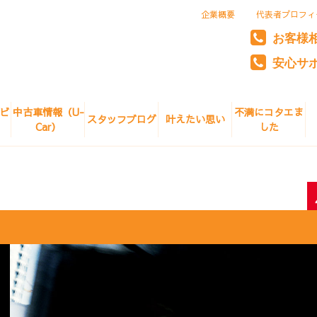
企業概要
代表者プロフィ
お客様
安心サ
ビ
中古車情報（U-
不満にコタエま
スタッフブログ
叶えたい思い
Car）
した