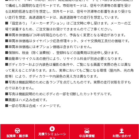
で構成した国際的な走行モードです。市街地モードは、信号や渋滞等の影響を受け
る比較的低速な走行を想定し、郊外モードは、信号や渋滞等の影響をあまり受けな
い走行を想定、高速道路モードは、高速道路等での走行を想定しています。
■「設定あり」「メーカーオプション」はご注文時に申し受けます。メーカーの工
場で装着するため、ご注文後はお受けできませんのでご了承ください。
■車両本体価格は'26年8月現在のもので、予告なく変更となる場合があります。
■車両本体価格はタイヤパンク応急修理キット、タイヤ交換用工具付の価格です。
■車両本体価格にはオプション価格は含まれていません。
■保険料、税金（除く消費税）、登録料などの諸費用は別途申し受けます。
■自動車リサイクル法の施行により、リサイクル料金が別途必要となります。
■ボディカラーおよび内装色は撮影の条件や、ご覧になる画面で実際の色とは異な
って見えることがあります。また、実車においてもご覧になる環境（屋内外、光の角
度等）により、ボディカラーや内装色の見え方は異なります。
■写真は機能説明のために各ランプを点灯したものです。実際の走行状態を示すも
のではありません。
■写真は機能説明のためにボディの一部を切断したカットモデルです。
■画面はハメ込み合成です。
■一部の写真は合成・イメージです。
見積りシミュレーシ
試乗車・展示車
中古車情報
お問い合わせ
ョン