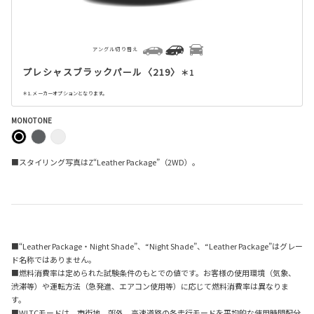
アングル切り替え
プレシャスブラックパール〈219〉
＊1
＊1. メーカーオプションとなります。
MONOTONE
■スタイリング写真はZ“Leather Package”（2WD）。
■“Leather Package・Night Shade”、“Night Shade”、“Leather Package”はグレー
ド名称ではありません。
■燃料消費率は定められた試験条件のもとでの値です。お客様の使用環境（気象、
渋滞等）や運転方法（急発進、エアコン使用等）に応じて燃料消費率は異なりま
す。
■WLTCモードは、市街地、郊外、高速道路の各走行モードを平均的な使用時間配分