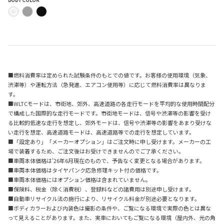
■燃料消費率は定められた試験条件のもとでの値です。お客様の使用環境（気象、
渋滞等）や運転方法（急発進、エアコン使用等）に応じて燃料消費率は異なりま
す。
■WLTCモードは、市街地、郊外、高速道路の各走行モードを平均的な使用時間配分
で構成した国際的な走行モードです。市街地モードは、信号や渋滞等の影響を受け
る比較的低速な走行を想定し、郊外モードは、信号や渋滞等の影響をあまり受けな
い走行を想定、高速道路モードは、高速道路等での走行を想定しています。
■「設定あり」「メーカーオプション」はご注文時に申し受けます。メーカーの工
場で装着するため、ご注文後はお受けできませんのでご了承ください。
■車両本体価格は'26年6月現在のもので、予告なく変更となる場合があります。
■車両本体価格はタイヤパンク応急修理キット付の価格です。
■車両本体価格にはオプション価格は含まれていません。
■保険料、税金（除く消費税）、登録料などの諸費用は別途申し受けます。
■自動車リサイクル法の施行により、リサイクル料金が別途必要となります。
■ボディカラーおよび内装色は撮影の条件や、ご覧になる環境で実際の色とは異な
って見えることがあります。また、実車においてもご覧になる環境（屋内外、光の角