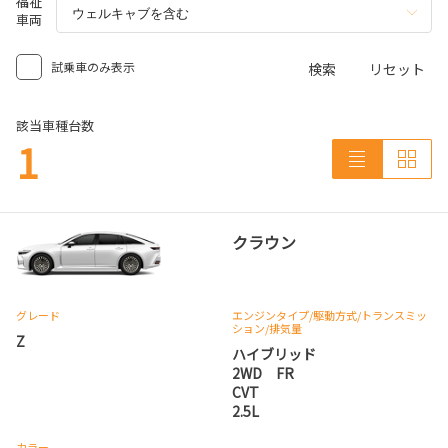
福祉
車両
試乗車のみ表示
検索
リセット
該当車種台数
1
クラウン
グレード
エンジンタイプ
/駆動方式/
トランスミッ
ション
/排気量
Z
ハイブリッド
2WD FR
CVT
2.5L
カラー