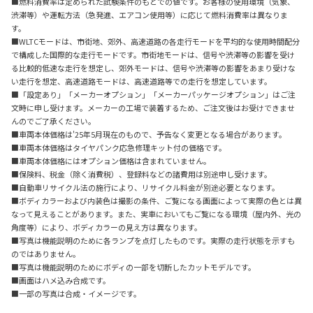
■燃料消費率は定められた試験条件のもとでの値です。お客様の使用環境（気象、
渋滞等）や運転方法（急発進、エアコン使用等）に応じて燃料消費率は異なりま
す。
■WLTCモードは、市街地、郊外、高速道路の各走行モードを平均的な使用時間配分
で構成した国際的な走行モードです。市街地モードは、信号や渋滞等の影響を受け
る比較的低速な走行を想定し、郊外モードは、信号や渋滞等の影響をあまり受けな
い走行を想定、高速道路モードは、高速道路等での走行を想定しています。
■「設定あり」「メーカーオプション」「メーカーパッケージオプション」はご注
文時に申し受けます。メーカーの工場で装着するため、ご注文後はお受けできませ
んのでご了承ください。
■車両本体価格は'25年5月現在のもので、予告なく変更となる場合があります。
■車両本体価格はタイヤパンク応急修理キット付の価格です。
■車両本体価格にはオプション価格は含まれていません。
■保険料、税金（除く消費税）、登録料などの諸費用は別途申し受けます。
■自動車リサイクル法の施行により、リサイクル料金が別途必要となります。
■ボディカラーおよび内装色は撮影の条件、ご覧になる画面によって実際の色とは異
なって見えることがあります。また、実車においてもご覧になる環境（屋内外、光の
角度等）により、ボディカラーの見え方は異なります。
■写真は機能説明のために各ランプを点灯したものです。実際の走行状態を示すも
のではありません。
■写真は機能説明のためにボディの一部を切断したカットモデルです。
■画面はハメ込み合成です。
■一部の写真は合成・イメージです。