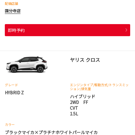
配備店舗
国分寺店
即時予約
ヤリス クロス
グレード
エンジンタイプ
/駆動方式/
トランスミッ
ション
/排気量
HYBRID Z
ハイブリッド
2WD FF
CVT
1.5L
カラー
ブラックマイカ×プラチナホワイトパールマイカ