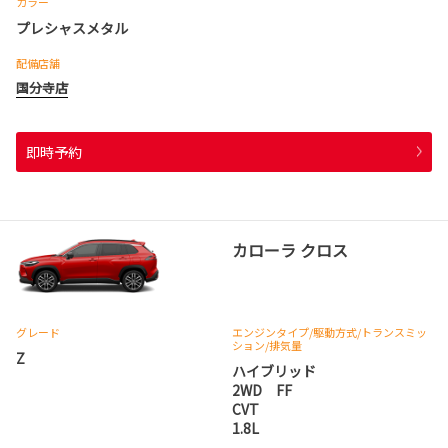
カラー
プレシャスメタル
配備店舗
国分寺店
即時予約
カローラ クロス
グレード
エンジンタイプ
/駆動方式/
トランスミッ
ション
/排気量
Z
ハイブリッド
2WD FF
CVT
1.8L