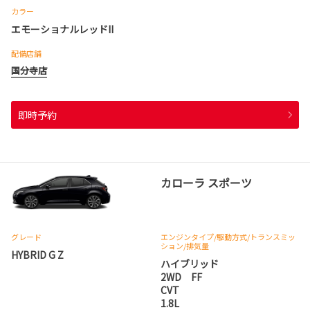
カラー
エモーショナルレッドII
配備店舗
国分寺店
即時予約
カローラ スポーツ
グレード
エンジンタイプ
/駆動方式/
トランスミッ
ション
/排気量
HYBRID G Z
ハイブリッド
2WD FF
CVT
1.8L