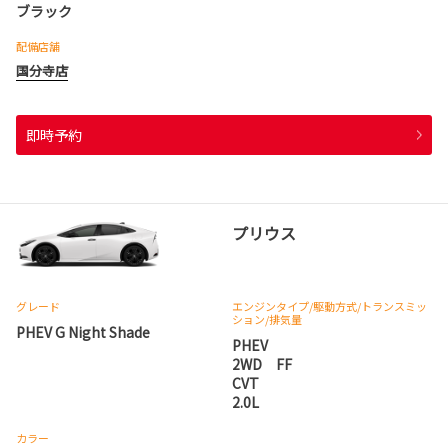
ブラック
配備店舗
国分寺店
即時予約
プリウス
グレード
エンジンタイプ
/駆動方式/
トランスミッ
ション
/排気量
PHEV G Night Shade
PHEV
2WD FF
CVT
2.0L
カラー