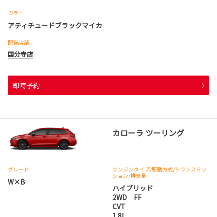
カラー
アティチュードブラックマイカ
配備店舗
国分寺店
即時予約
カローラ ツーリング
グレード
エンジンタイプ
/駆動方式/
トランスミッ
ション
/排気量
W×B
ハイブリッド
2WD FF
CVT
1.8L