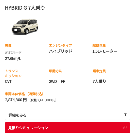
HYBRID G 7人乗り
燃費
エンジンタイプ
総排気量
ハイブリッド
1.5L+モーター
WLTCモード
27.6km/L
トランス
駆動方法
乗車定員
ミッション
CVT
2WD FF
7人乗り
車両本体価格
（消費税込）
2,874,300 円
（税抜 2,613,000 円）
詳細をみる
見積りシミュレーション