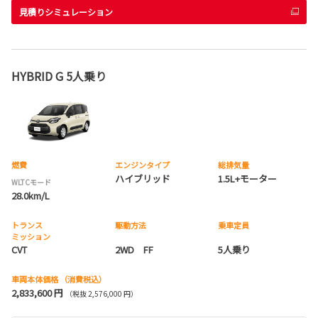
見積りシミュレーション
HYBRID G 5人乗り
燃費
エンジンタイプ
総排気量
ハイブリッド
1.5L+モーター
WLTCモード
28.0km/L
トランス
駆動方法
乗車定員
ミッション
CVT
2WD FF
5人乗り
車両本体価格
（消費税込）
2,833,600 円
（税抜 2,576,000 円）