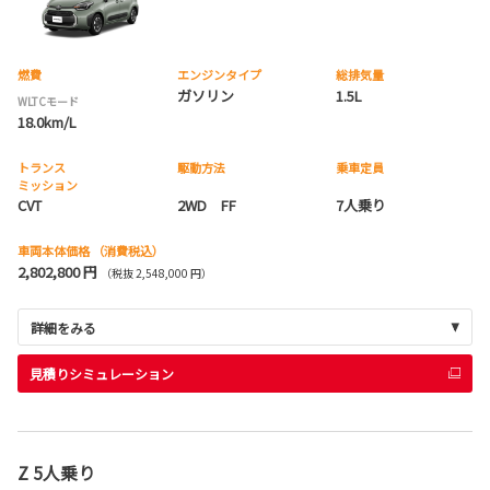
燃費
エンジンタイプ
総排気量
ガソリン
1.5L
WLTCモード
18.0km/L
トランス
駆動方法
乗車定員
ミッション
CVT
2WD FF
7人乗り
車両本体価格
（消費税込）
2,802,800 円
（税抜 2,548,000 円）
詳細をみる
見積りシミュレーション
Z 5人乗り