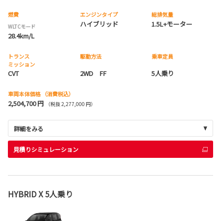
燃費
エンジンタイプ
総排気量
ハイブリッド
1.5L+モーター
WLTCモード
28.4km/L
トランス
駆動方法
乗車定員
ミッション
CVT
2WD FF
5人乗り
車両本体価格
（消費税込）
2,504,700 円
（税抜 2,277,000 円）
詳細をみる
見積りシミュレーション
HYBRID X 5人乗り