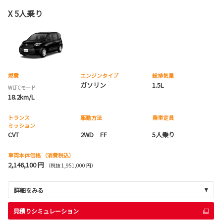
X 5人乗り
燃費
エンジンタイプ
総排気量
ガソリン
1.5L
WLTCモード
18.2km/L
トランス
駆動方法
乗車定員
ミッション
CVT
2WD FF
5人乗り
車両本体価格
（消費税込）
2,146,100 円
（税抜 1,951,000 円）
詳細をみる
見積りシミュレーション