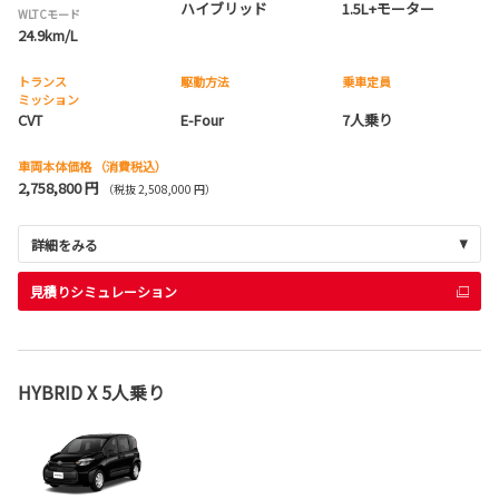
ハイブリッド
1.5L+モーター
WLTCモード
24.9km/L
トランス
駆動方法
乗車定員
ミッション
CVT
E-Four
7人乗り
車両本体価格
（消費税込）
2,758,800 円
（税抜 2,508,000 円）
詳細をみる
見積りシミュレーション
HYBRID X 5人乗り