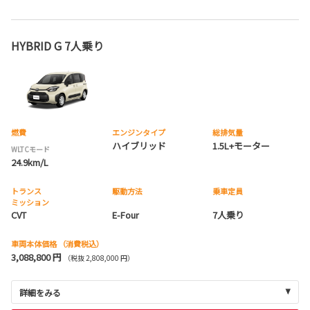
HYBRID G 7人乗り
燃費
エンジンタイプ
総排気量
ハイブリッド
1.5L+モーター
WLTCモード
24.9km/L
トランス
駆動方法
乗車定員
ミッション
CVT
E-Four
7人乗り
車両本体価格
（消費税込）
3,088,800 円
（税抜 2,808,000 円）
詳細をみる