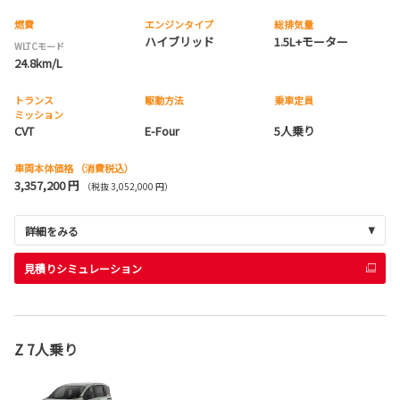
燃費
エンジンタイプ
総排気量
ハイブリッド
1.5L+モーター
WLTCモード
24.8km/L
トランス
駆動方法
乗車定員
ミッション
CVT
E-Four
5人乗り
車両本体価格
（消費税込）
3,357,200 円
（税抜 3,052,000 円）
詳細をみる
見積りシミュレーション
Z 7人乗り