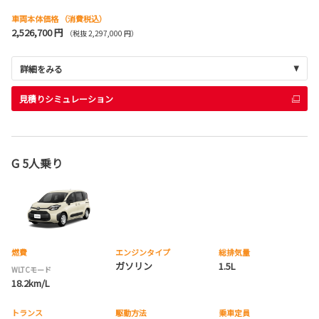
車両本体価格
（消費税込）
2,526,700 円
（税抜 2,297,000 円）
詳細をみる
見積りシミュレーション
G 5人乗り
燃費
エンジンタイプ
総排気量
ガソリン
1.5L
WLTCモード
18.2km/L
トランス
駆動方法
乗車定員