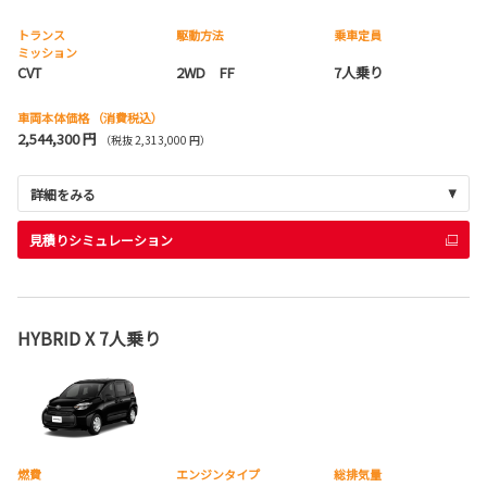
トランス
駆動方法
乗車定員
ミッション
CVT
2WD FF
7人乗り
車両本体価格
（消費税込）
2,544,300 円
（税抜 2,313,000 円）
詳細をみる
見積りシミュレーション
HYBRID X 7人乗り
燃費
エンジンタイプ
総排気量