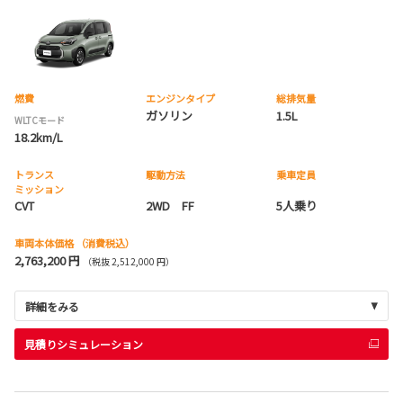
燃費
エンジンタイプ
総排気量
ガソリン
1.5L
WLTCモード
18.2km/L
トランス
駆動方法
乗車定員
ミッション
CVT
2WD FF
5人乗り
車両本体価格
（消費税込）
2,763,200 円
（税抜 2,512,000 円）
詳細をみる
見積りシミュレーション