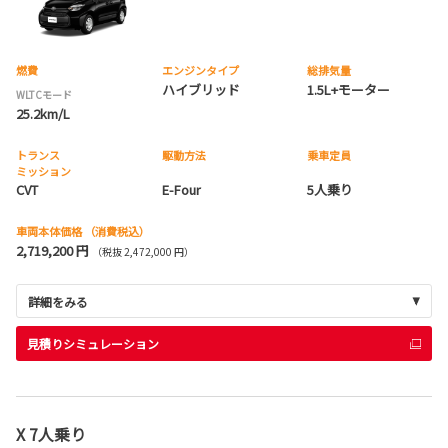
燃費
エンジンタイプ
総排気量
ハイブリッド
1.5L+モーター
WLTCモード
25.2km/L
トランス
駆動方法
乗車定員
ミッション
CVT
E-Four
5人乗り
車両本体価格
（消費税込）
2,719,200 円
（税抜 2,472,000 円）
詳細をみる
見積りシミュレーション
X 7人乗り