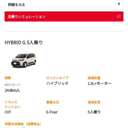
詳細をみる
見積りシミュレーション
HYBRID G 5人乗り
燃費
エンジンタイプ
総排気量
ハイブリッド
1.5L+モーター
WLTCモード
24.8km/L
トランス
駆動方法
乗車定員
ミッション
CVT
E-Four
5人乗り
車両本体価格
（消費税込）