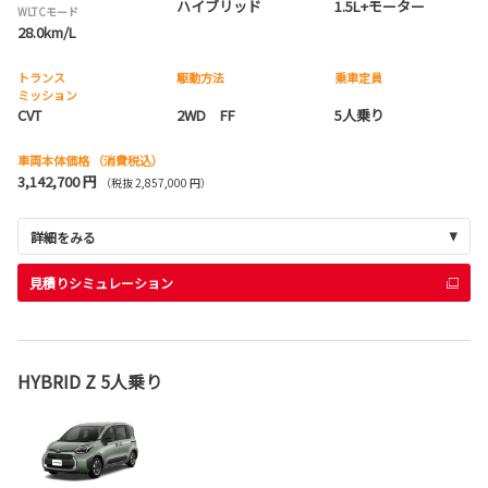
ハイブリッド
1.5L+モーター
WLTCモード
28.0km/L
トランス
駆動方法
乗車定員
ミッション
CVT
2WD FF
5人乗り
車両本体価格
（消費税込）
3,142,700 円
（税抜 2,857,000 円）
詳細をみる
見積りシミュレーション
HYBRID Z 5人乗り