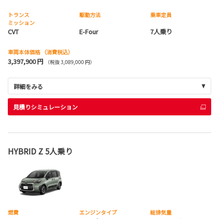
トランス
駆動方法
乗車定員
ミッション
CVT
E-Four
7人乗り
車両本体価格
（消費税込）
3,397,900 円
（税抜 3,089,000 円）
詳細をみる
見積りシミュレーション
HYBRID Z 5人乗り
燃費
エンジンタイプ
総排気量