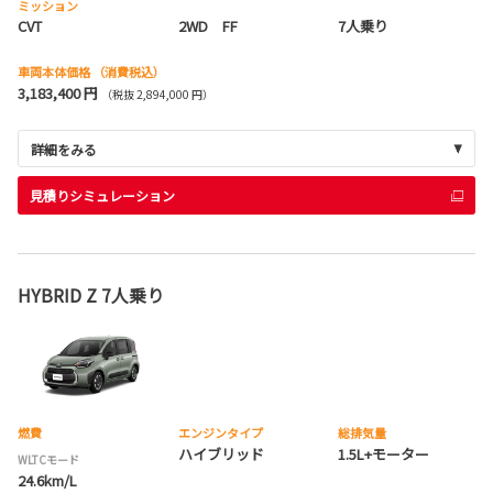
ミッション
CVT
2WD FF
7人乗り
車両本体価格
（消費税込）
3,183,400 円
（税抜 2,894,000 円）
詳細をみる
見積りシミュレーション
HYBRID Z 7人乗り
燃費
エンジンタイプ
総排気量
ハイブリッド
1.5L+モーター
WLTCモード
24.6km/L