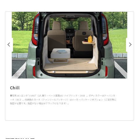
Chill
■写真はシエンタ“JUNO”（2人乗り・ベース車両はZ ハイブリッド・2WD）。ボディカラーはアーバンカ
ーキ〈6X3〉。内装色のカーキ（ファンツールパッケージ）はメーカーパッケージオプション（ご注文時に
指定が必要です。指定がない場合はブラックになります）。