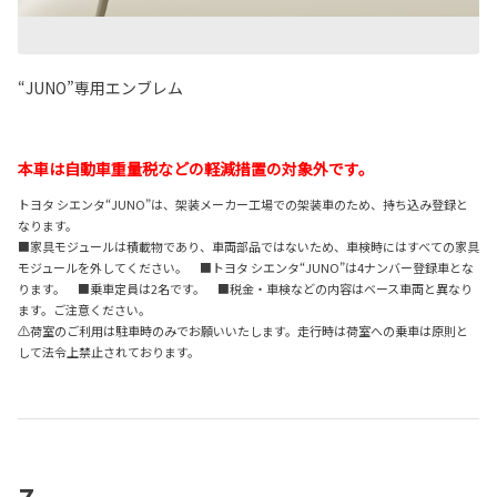
“JUNO”専用エンブレム
本車は自動車重量税などの軽減措置の対象外です。
トヨタ シエンタ“JUNO”は、架装メーカー工場での架装車のため、持ち込み登録と
なります。
■家具モジュールは積載物であり、車両部品ではないため、車検時にはすべての家具
モジュールを外してください。 ■トヨタ シエンタ“JUNO”は4ナンバー登録車とな
ります。 ■乗車定員は2名です。 ■税金・車検などの内容はベース車両と異なり
ます。ご注意ください。
⚠荷室のご利用は駐車時のみでお願いいたします。走行時は荷室への乗車は原則と
して法令上禁止されております。