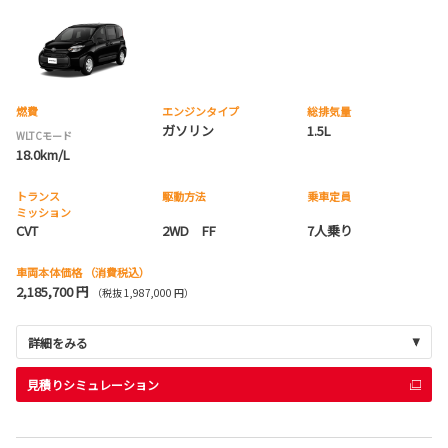
燃費
エンジンタイプ
総排気量
ガソリン
1.5L
WLTCモード
18.0km/L
トランス
駆動方法
乗車定員
ミッション
CVT
2WD FF
7人乗り
車両本体価格
（消費税込）
2,185,700 円
（税抜 1,987,000 円）
詳細をみる
見積りシミュレーション