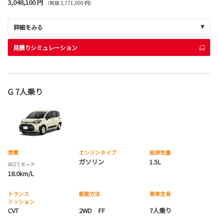
3,048,100 円
（税抜 2,771,000 円）
詳細をみる
見積りシミュレーション
G 7人乗り
燃費
エンジンタイプ
総排気量
ガソリン
1.5L
WLTCモード
18.0km/L
トランス
駆動方法
乗車定員
ミッション
CVT
2WD FF
7人乗り