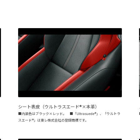
シート表皮（ウルトラスエード®×本革）
■内装色はブラック×レッド。 ■「Ultrasuede®」、「ウルトラ
スエード®」は東レ株式会社の登録商標です。