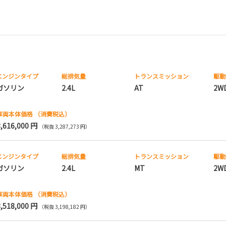
エンジンタイプ
総排気量
トランス
ミッション
駆動
ガソリン
2.4L
AT
2W
車両本体価格
（消費税込）
3,616,000 円
（税抜 3,287,273 円）
エンジンタイプ
総排気量
トランス
ミッション
駆動
ガソリン
2.4L
MT
2W
車両本体価格
（消費税込）
3,518,000 円
（税抜 3,198,182 円）