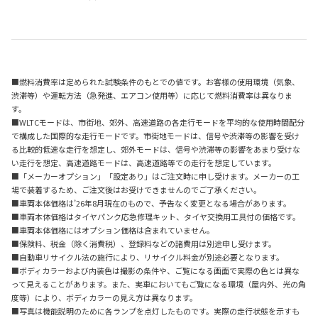
■燃料消費率は定められた試験条件のもとでの値です。お客様の使用環境（気象、
渋滞等）や運転方法（急発進、エアコン使用等）に応じて燃料消費率は異なりま
す。
■WLTCモードは、市街地、郊外、高速道路の各走行モードを平均的な使用時間配分
で構成した国際的な走行モードです。市街地モードは、信号や渋滞等の影響を受け
る比較的低速な走行を想定し、郊外モードは、信号や渋滞等の影響をあまり受けな
い走行を想定、高速道路モードは、高速道路等での走行を想定しています。
■「メーカーオプション」「設定あり」はご注文時に申し受けます。メーカーの工
場で装着するため、ご注文後はお受けできませんのでご了承ください。
■車両本体価格は’26年8月現在のもので、予告なく変更となる場合があります。
■車両本体価格はタイヤパンク応急修理キット、タイヤ交換用工具付の価格です。
■車両本体価格にはオプション価格は含まれていません。
■保険料、税金（除く消費税）、登録料などの諸費用は別途申し受けます。
■自動車リサイクル法の施行により、リサイクル料金が別途必要となります。
■ボディカラーおよび内装色は撮影の条件や、ご覧になる画面で実際の色とは異な
って見えることがあります。また、実車においてもご覧になる環境（屋内外、光の角
度等）により、ボディカラーの見え方は異なります。
■写真は機能説明のために各ランプを点灯したものです。実際の走行状態を示すも