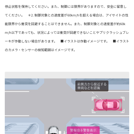
停止状態を保持してください。また、制御には限界がありますので、安全に留意し
てください。 ＊2. 制御対象との速度差が60km/hを超える場合は、アイサイトの性
能限界から衝突を回避することはできません。また、制御対象との速度差が約60k
m/h以下であっても、状況によっては衝突が回避できないことやプリクラッシュブレ
ーキが作動しない場合があります。 ■イラストは作動イメージです。 ■イラスト
のカメラ・センサーの検知範囲はイメージです。