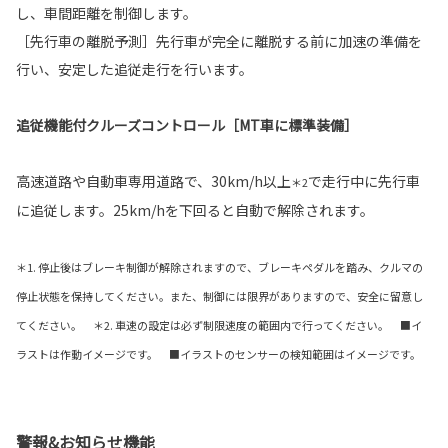
し、車間距離を制御します。
［先行車の離脱予測］先行車が完全に離脱する前に加速の準備を
行い、安定した追従走行を行います。
追従機能付クルーズコントロール［MT車に標準装備］
高速道路や自動車専用道路で、30km/h以上
で走行中に先行車
＊2
に追従します。25km/hを下回ると自動で解除されます。
＊1. 停止後はブレーキ制御が解除されますので、ブレーキペダルを踏み、クルマの
停止状態を保持してください。また、制御には限界がありますので、安全に留意し
てください。 ＊2. 車速の設定は必ず制限速度の範囲内で行ってください。 ■イ
ラストは作動イメージです。 ■イラストのセンサーの検知範囲はイメージです。
警報&お知らせ機能