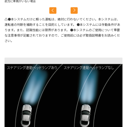
前方に車両がいない場合
対
⚠●本システムだけに頼った運転は、絶対に行わないでください。本システムは、
運転者の判断を補助することを目的としています。 ●本システムには作動条件があ
ります。また、認識性能には限界があります。 ●本システムのご使用について重要
な注意事項が記載されておりますので、ご使用前には必ず取扱説明書をお読みくだ
さい。