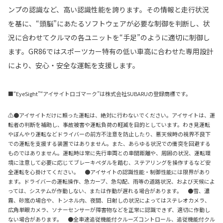
ンプの認識など、高い認識性能を誇ります。その情報と走行状況
を基に、“頭脳”にあたるソフトウェアが必要な制御を判断し、状
況に合わせてクルマの各ユニットを“手足”のように適切に制御し
ます。GR86ではスポーツカー特有の低い車高に合わせた専用設計
により、安心・安全な運転を支援します。
■“EyeSight”“アイサイトロゴマーク”は株式会社SUBARUの登録商標です。
⚠●アイサイトだけに頼った運転は、絶対に行わないでください。アイサイトは、運
転者の判断を補助し、事故被害や運転負荷の軽減を目的としています。わき見運転
やぼんやり運転などドライバーの前方不注意を防止したり、悪天候時の視界不良下
での運転を支援する装置ではありません。また、あらゆる状況での衝突を回避する
ものではありません。運転時は常に先行車両との車間距離や、周囲の状況、運転環
境に注意して必要に応じてブレーキペダルを踏む、ステアリングを操作するなど安
全運転を心掛けてください。 ●アイサイトの認識性能・制御性能には限界があり
ます。ドライバーの運転操作、急カーブ、急勾配、雨等の道路状況、および天候によ
っては、システムが作動しない、または作動が遅れる場合があります。 ●雪、濃
霧、砂嵐の場合や、トンネル内、夜間、日射しの状況によってはステレオカメラ、
広角単眼カメラ、ソナーセンサーが障害物などを正常に認識できず、適切に作動し
ない場合があります。 ●全車速追従機能付クルーズコントロール、追従機能付クル